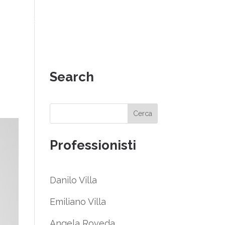
NO1@VRASTUDIO.IT
02.7608211
EN
Search
Cerca
Professionisti
Danilo Villa
Emiliano Villa
Angela Roveda