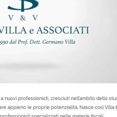
e a nuovi professionisti, cresciuti nell’ambito dello stu
pare appieno le proprie potenzialità. Nasce così Villa 
professionisti specializzati nelle materie fiscali,