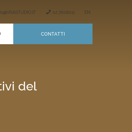
O1@VRASTUDIO.IT
02.7608211
EN
CONTATTI
ivi del