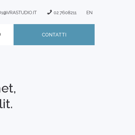
O1@VRASTUDIO.IT
02.7608211
EN
CONTATTI
et,
it.