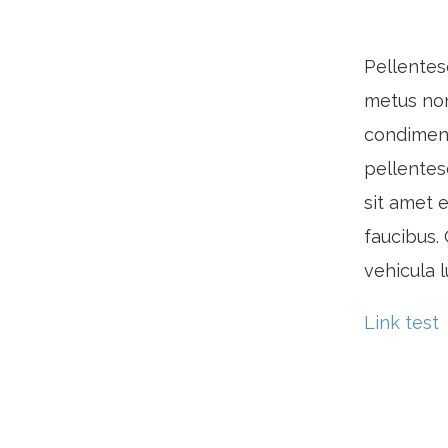
Pellentes
metus non
condiment
pellentes
sit amet e
faucibus. 
vehicula l
Link test