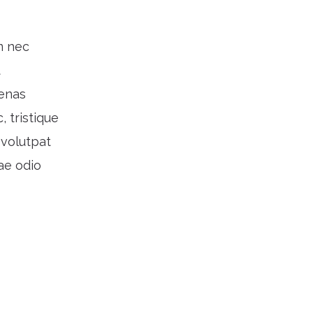
m nec
t
cenas
 tristique
 volutpat
tae odio