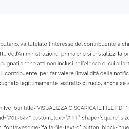
butario, va tutelato l’interesse del contribuente a chi
to dell’Amministrazione, prima che si cristallizzi la 
gnati anche atti non inclusi nell’elenco di cui all’ar
il contribuente, per far valere l’invalidità della notific
gnato legittimamente l’estratto di ruolo, anche se 
][vc_btn title=”VISUALIZZA O SCARICA IL FILE PDF” 
”#013644″ custom_text=”#ffffff” shape=”square” size=
con_fontawesome=”fa fa-file-text-o” button_block=”true