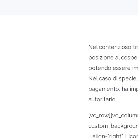
Nel contenzioso tri
posizione al cospet
potendo essere impu
Nel caso di specie, 
pagamento, ha impu
autoritario.
[vc_row][vc_column
custom_background=
i_align=”right” i_i