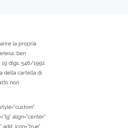
arire la propria
pretesa, ben
t 19 dlgs. 546/1992.
a della cartella di
atto non
style=”custom”
”lg” align=”center”
” add_icon=”true”