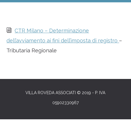
i
CTR Milano – Determinazione
dell’avviamento ai fini dell’imposta di registro
–
Tributaria Regionale
VILLA ROVEDA ASSOCIATI © 2019 - P. IVA
05902330967