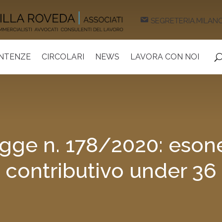
SEGRETERIA.MILAN
ENTENZE
CIRCOLARI
NEWS
LAVORA CON NOI
gge n. 178/2020: eson
contributivo under 36