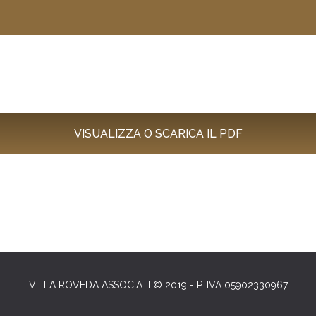
VISUALIZZA O SCARICA IL PDF
VILLA ROVEDA ASSOCIATI © 2019 - P. IVA 05902330967