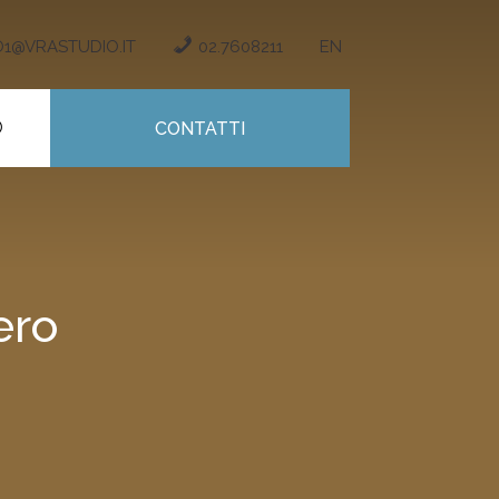
O1@VRASTUDIO.IT
02.7608211
EN
CONTATTI
ero