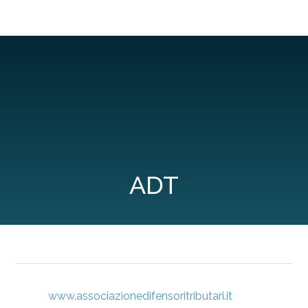
ADT
www.associazionedifensoritributari.it