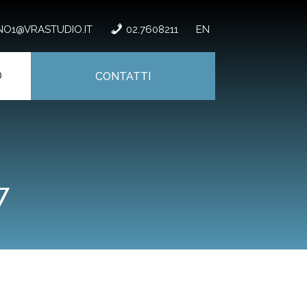
NO1@VRASTUDIO.IT
02.7608211
EN
CONTATTI
7